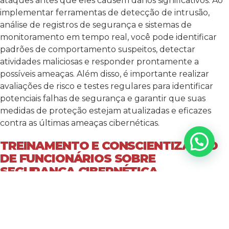
ataques antes que eles causem danos significativos. Ao
implementar ferramentas de detecção de intrusão,
análise de registros de segurança e sistemas de
monitoramento em tempo real, você pode identificar
padrões de comportamento suspeitos, detectar
atividades maliciosas e responder prontamente a
possíveis ameaças. Além disso, é importante realizar
avaliações de risco e testes regulares para identificar
potenciais falhas de segurança e garantir que suas
medidas de proteção estejam atualizadas e eficazes
contra as últimas ameaças cibernéticas.
TREINAMENTO E CONSCIENTIZAÇÃO
DE FUNCIONÁRIOS SOBRE
SEGURANÇA CIBERNÉTICA
Investir em treinamento e conscientização de
funcionários sobre segurança cibernética é essencial
para fortalecer a postura de segurança da sua empresa
como um todo. Ao educar os funcionários sobre as