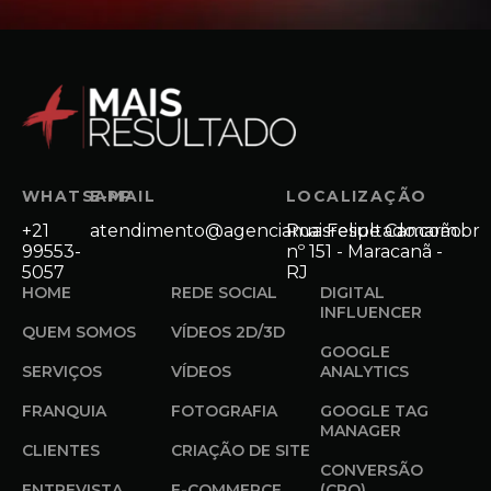
WHATSAPP
E-MAIL
LOCALIZAÇÃO
+21
atendimento@agenciamaisresultado.com.br
Rua Felipe Camarão
99553-
nº 151 - Maracanã -
5057
RJ
HOME
REDE SOCIAL
DIGITAL
INFLUENCER
QUEM SOMOS
VÍDEOS 2D/3D
GOOGLE
SERVIÇOS
VÍDEOS
ANALYTICS
FRANQUIA
FOTOGRAFIA
GOOGLE TAG
MANAGER
CLIENTES
CRIAÇÃO DE SITE
CONVERSÃO
ENTREVISTA
E-COMMERCE
(CRO)