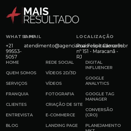
WHATSAPP
E-MAIL
LOCALIZAÇÃO
+21
atendimento@agenciamaisresultado.com.br
Rua Felipe Camarão
99553-
nº 151 - Maracanã -
5057
RJ
HOME
REDE SOCIAL
DIGITAL
INFLUENCER
QUEM SOMOS
VÍDEOS 2D/3D
GOOGLE
SERVIÇOS
VÍDEOS
ANALYTICS
FRANQUIA
FOTOGRAFIA
GOOGLE TAG
MANAGER
CLIENTES
CRIAÇÃO DE SITE
CONVERSÃO
ENTREVISTA
E-COMMERCE
(CRO)
BLOG
LANDING PAGE
PLANEJAMENTO
MKT