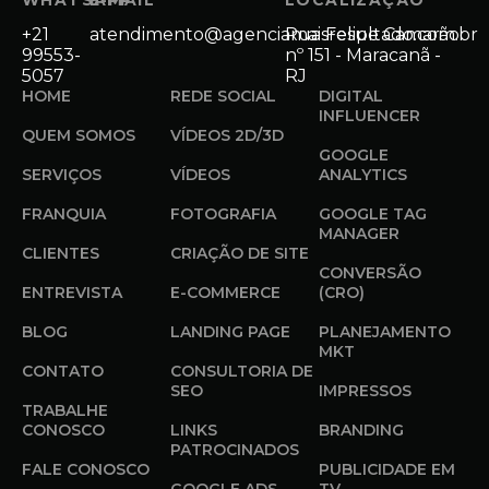
+21
atendimento@agenciamaisresultado.com.br
Rua Felipe Camarão
99553-
nº 151 - Maracanã -
5057
RJ
HOME
REDE SOCIAL
DIGITAL
INFLUENCER
QUEM SOMOS
VÍDEOS 2D/3D
GOOGLE
SERVIÇOS
VÍDEOS
ANALYTICS
FRANQUIA
FOTOGRAFIA
GOOGLE TAG
MANAGER
CLIENTES
CRIAÇÃO DE SITE
CONVERSÃO
ENTREVISTA
E-COMMERCE
(CRO)
BLOG
LANDING PAGE
PLANEJAMENTO
MKT
CONTATO
CONSULTORIA DE
SEO
IMPRESSOS
TRABALHE
CONOSCO
LINKS
BRANDING
PATROCINADOS
FALE CONOSCO
PUBLICIDADE EM
GOOGLE ADS
TV