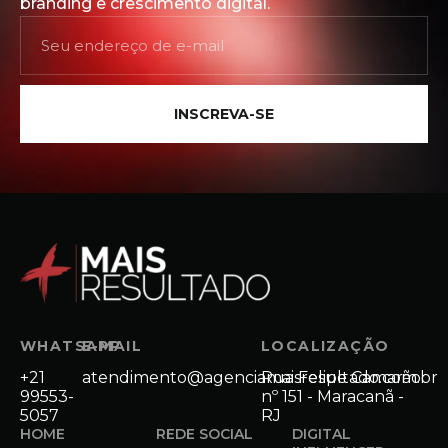
branding e crescimento digital.
INSCREVA-SE
WHATSAPP
E-MAIL
LOCALIZAÇÃO
+21
atendimento@agenciamaisresultado.com.br
Rua Felipe Camarão
99553-
nº 151 - Maracanã -
5057
RJ
HOME
REDE SOCIAL
DIGITAL