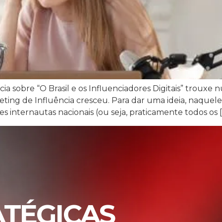
ia sobre “O Brasil e os Influenciadores Digitais” troux
eting de Influência cresceu. Para dar uma ideia, naquele
s internautas nacionais (ou seja, praticamente todos os 
ATÉGICAS