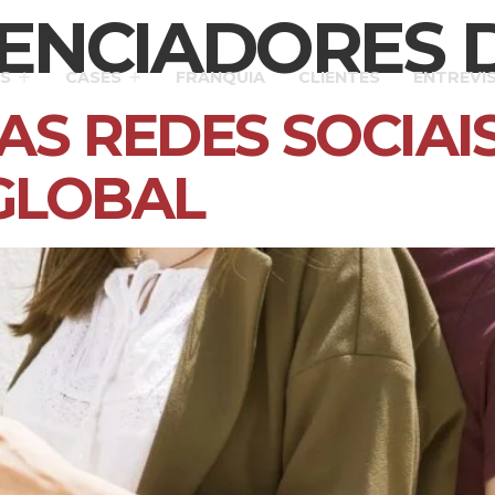
ENCIADORES D
S
CASES
FRANQUIA
CLIENTES
ENTREVI
AS REDES SOCIAI
GLOBAL