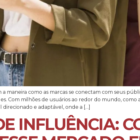
ram a maneira como as marcas se conectam com seus públic
es. Com milhões de usuários ao redor do mundo, como a
l direcionado e adaptável, onde a […]
E INFLUÊNCIA: 