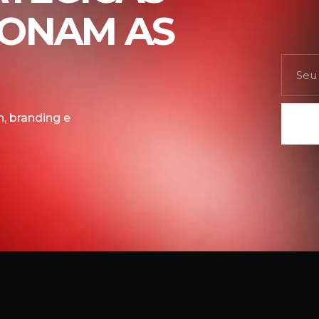
IONAM AS
, branding e