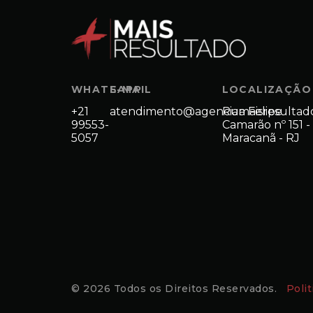
WHATSAPP
E-MAIL
LOCALIZAÇÃO
+21
atendimento@agenciamaisresultad
Rua Felipe
99553-
Camarão nº 151 -
5057
Maracanã - RJ
© 2026 Todos os Direitos Reservados.
Poli