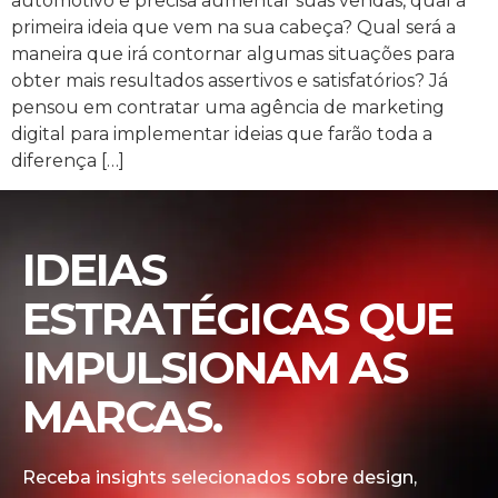
automotivo e precisa aumentar suas vendas, qual a
primeira ideia que vem na sua cabeça? Qual será a
maneira que irá contornar algumas situações para
obter mais resultados assertivos e satisfatórios? Já
pensou em contratar uma agência de marketing
digital para implementar ideias que farão toda a
diferença […]
IDEIAS
ESTRATÉGICAS QUE
IMPULSIONAM AS
MARCAS.
Receba insights selecionados sobre design,