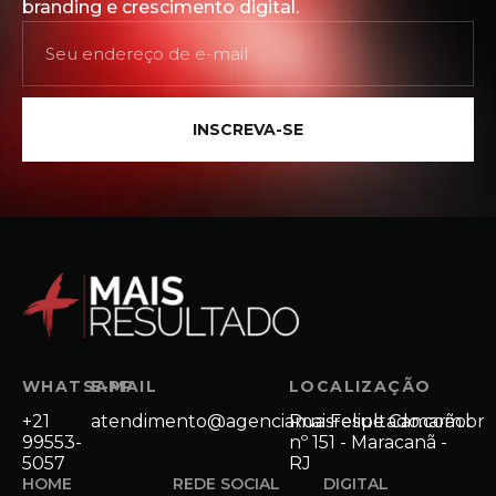
branding e crescimento digital.
INSCREVA-SE
WHATSAPP
E-MAIL
LOCALIZAÇÃO
+21
atendimento@agenciamaisresultado.com.br
Rua Felipe Camarão
99553-
nº 151 - Maracanã -
5057
RJ
HOME
REDE SOCIAL
DIGITAL