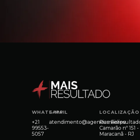
WHATSAPP
E-MAIL
LOCALIZAÇÃO
+21
atendimento@agenciamaisresultad
Rua Felipe
99553-
Camarão nº 151 -
5057
Maracanã - RJ