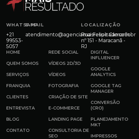
WHATSAPP
E-MAIL
LOCALIZAÇÃO
+21
atendimento@agenciamaisresultado.com.br
Rua Felipe Camarão
99553-
nº 151 - Maracanã -
5057
RJ
HOME
REDE SOCIAL
DIGITAL
INFLUENCER
QUEM SOMOS
VÍDEOS 2D/3D
GOOGLE
SERVIÇOS
VÍDEOS
ANALYTICS
FRANQUIA
FOTOGRAFIA
GOOGLE TAG
MANAGER
CLIENTES
CRIAÇÃO DE SITE
CONVERSÃO
ENTREVISTA
E-COMMERCE
(CRO)
BLOG
LANDING PAGE
PLANEJAMENTO
MKT
CONTATO
CONSULTORIA DE
SEO
IMPRESSOS