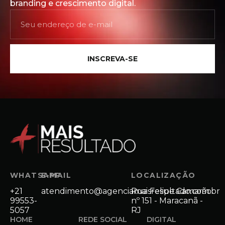
branding e crescimento digital.
INSCREVA-SE
WHATSAPP
E-MAIL
LOCALIZAÇÃO
+21
atendimento@agenciamaisresultado.com.br
Rua Felipe Camarão
99553-
nº 151 - Maracanã -
5057
RJ
HOME
REDE SOCIAL
DIGITAL