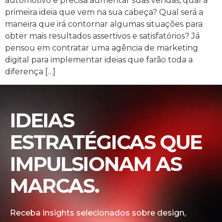
automotivo e precisa aumentar suas vendas, qual a
primeira ideia que vem na sua cabeça? Qual será a
maneira que irá contornar algumas situações para
obter mais resultados assertivos e satisfatórios? Já
pensou em contratar uma agência de marketing
digital para implementar ideias que farão toda a
diferença […]
IDEIAS
ESTRATÉGICAS QUE
IMPULSIONAM AS
MARCAS.
Receba insights selecionados sobre design,