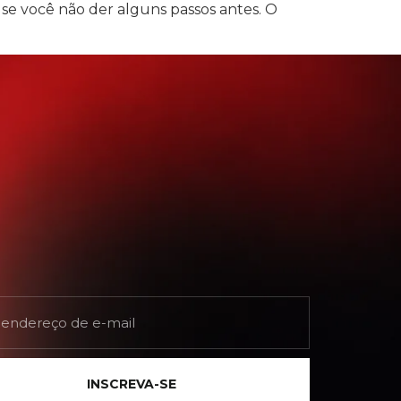
 se você não der alguns passos antes. O
INSCREVA-SE