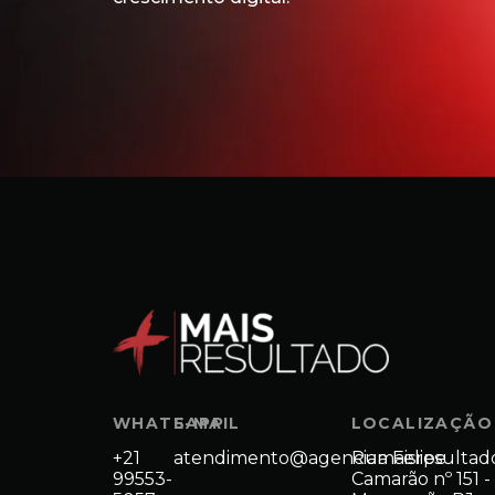
WHATSAPP
E-MAIL
LOCALIZAÇÃO
+21
atendimento@agenciamaisresultad
Rua Felipe
99553-
Camarão nº 151 -