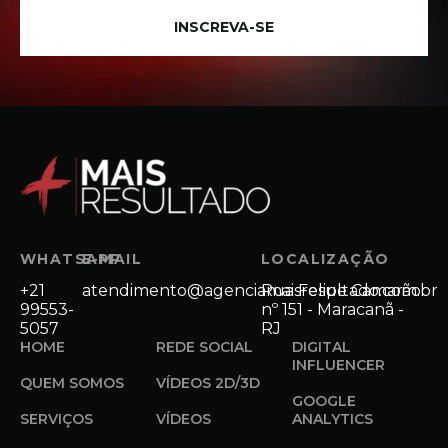
INSCREVA-SE
WHATSAPP
E-MAIL
LOCALIZAÇÃO
+21
atendimento@agenciamaisresultado.com.br
Rua Felipe Camarão
99553-
nº 151 - Maracanã -
5057
RJ
HOME
REDE SOCIAL
DIGITAL
INFLUENCER
QUEM SOMOS
VÍDEOS 2D/3D
GOOGLE
SERVIÇOS
VÍDEOS
ANALYTICS