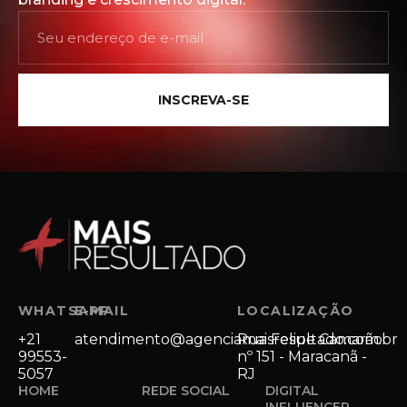
INSCREVA-SE
WHATSAPP
E-MAIL
LOCALIZAÇÃO
+21
atendimento@agenciamaisresultado.com.br
Rua Felipe Camarão
99553-
nº 151 - Maracanã -
5057
RJ
HOME
REDE SOCIAL
DIGITAL
INFLUENCER