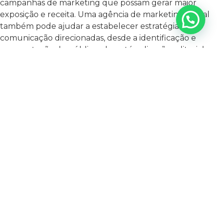
campanhas de marketing que possam gerar maior
exposição e receita. Uma agência de marketing digital
também pode ajudar a estabelecer estratégias de
comunicação direcionadas, desde a identificação e
segmentação do público-alvo, até a direção editorial,
criação de conteúdos e desenvolvimento de táticas de
interação de clientes. Além disso, uma agência de
marketing digital especializada pode fornecer suporte
para aumentar as vendas, melhorar a oferta e gerar
insights e análises para ajudar na tomada de decisão
estratégica. Então, sim, se você quiser obter o máximo
do marketing digital para sua empresa de bebidas,
contratar uma agência de marketing digital é uma
ótima opção.
Case de sucesso
A Agência Mais
Resultado presta serviços para empresas de diversos
tamanhos e segmentos. Nossos profissionais estudam
cada cliente e seus objetivos para que possam aplicar as
estratégias ideais. Veja os números de um cliente da
agência do segmento de bebidas!