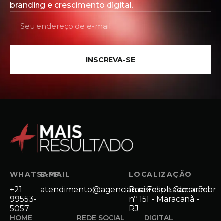
branding e crescimento digital.
INSCREVA-SE
WHATSAPP
E-MAIL
LOCALIZAÇÃO
+21
atendimento@agenciamaisresultado.com.br
Rua Felipe Camarão
99553-
nº 151 - Maracanã -
5057
RJ
HOME
REDE SOCIAL
DIGITAL