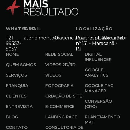
WHATSAPP
E-MAIL
LOCALIZAÇÃO
+21
atendimento@agenciamaisresultado.com.br
Rua Felipe Camarão
99553-
nº 151 - Maracanã -
5057
RJ
HOME
REDE SOCIAL
DIGITAL
INFLUENCER
QUEM SOMOS
VÍDEOS 2D/3D
GOOGLE
SERVIÇOS
VÍDEOS
ANALYTICS
FRANQUIA
FOTOGRAFIA
GOOGLE TAG
MANAGER
CLIENTES
CRIAÇÃO DE SITE
CONVERSÃO
ENTREVISTA
E-COMMERCE
(CRO)
BLOG
LANDING PAGE
PLANEJAMENTO
MKT
CONTATO
CONSULTORIA DE