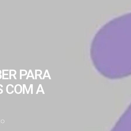
BER PARA
S COM A
EO