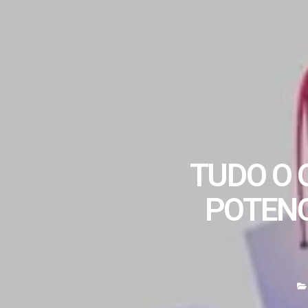
TUDO O 
POTENC