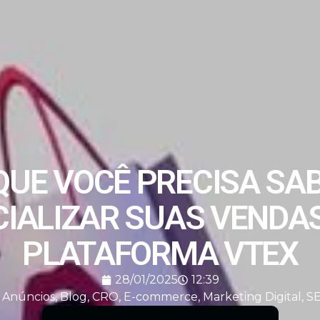
QUE VOCÊ PRECISA SA
IALIZAR SUAS VENDA
PLATAFORMA VTEX
28/01/2025
12:39
Anúncios
,
Blog
,
CRO
,
E-commerce
,
Marketing Digital
,
S