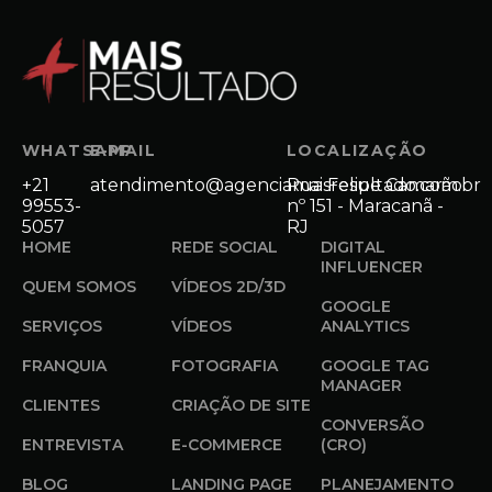
WHATSAPP
E-MAIL
LOCALIZAÇÃO
+21
atendimento@agenciamaisresultado.com.br
Rua Felipe Camarão
99553-
nº 151 - Maracanã -
5057
RJ
HOME
REDE SOCIAL
DIGITAL
INFLUENCER
QUEM SOMOS
VÍDEOS 2D/3D
GOOGLE
SERVIÇOS
VÍDEOS
ANALYTICS
FRANQUIA
FOTOGRAFIA
GOOGLE TAG
MANAGER
CLIENTES
CRIAÇÃO DE SITE
CONVERSÃO
ENTREVISTA
E-COMMERCE
(CRO)
BLOG
LANDING PAGE
PLANEJAMENTO