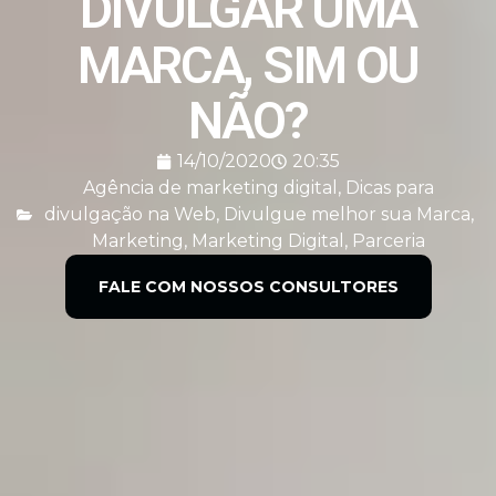
DIVULGAR UMA
MARCA, SIM OU
NÃO?
14/10/2020
20:35
Agência de marketing digital
,
Dicas para
divulgação na Web
,
Divulgue melhor sua Marca
,
Marketing
,
Marketing Digital
,
Parceria
FALE COM NOSSOS CONSULTORES