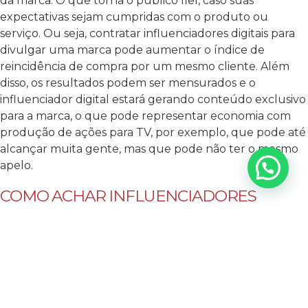
da marca. O que torna o público fiel, caso suas
expectativas sejam cumpridas com o produto ou
serviço. Ou seja, contratar influenciadores digitais para
divulgar uma marca pode aumentar o índice de
reincidência de compra por um mesmo cliente.
Além
disso, os resultados podem ser mensurados e o
influenciador digital estará gerando conteúdo exclusivo
para a marca, o que pode representar economia com
produção de ações para TV, por exemplo, que pode até
alcançar muita gente, mas que pode não ter o mesmo
apelo.
COMO ACHAR INFLUENCIADORES
DIGITAIS CERTOS PARA CADA MARCA?
Como um mercado relativamente novo na internet, ele
veio abrindo algumas possibilidades, de modo que há
algumas plataformas voltadas especificamente para
quem deseja contratar influenciadores digitais para
divulgar uma marca.
Algumas delas estão listadas