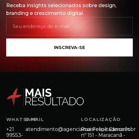
Receba insights selecionados sobre design,
branding e crescimento digital.
INSCREVA-SE
WHATSAPP
E-MAIL
LOCALIZAÇÃO
+21
atendimento@agenciamaisresultado.com.br
Rua Felipe Camarão
99553-
nº 151 - Maracanã -