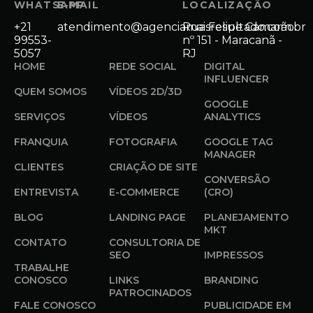
WHATSAPP
E-MAIL
LOCALIZAÇÃO
+21
atendimento@agenciamaisresultado.com.br
Rua Felipe Camarão
99553-
nº 151 - Maracanã -
5057
RJ
HOME
REDE SOCIAL
DIGITAL
INFLUENCER
QUEM SOMOS
VÍDEOS 2D/3D
GOOGLE
SERVIÇOS
VÍDEOS
ANALYTICS
FRANQUIA
FOTOGRAFIA
GOOGLE TAG
MANAGER
CLIENTES
CRIAÇÃO DE SITE
CONVERSÃO
ENTREVISTA
E-COMMERCE
(CRO)
BLOG
LANDING PAGE
PLANEJAMENTO
MKT
CONTATO
CONSULTORIA DE
SEO
IMPRESSOS
TRABALHE
CONOSCO
LINKS
BRANDING
PATROCINADOS
FALE CONOSCO
PUBLICIDADE EM