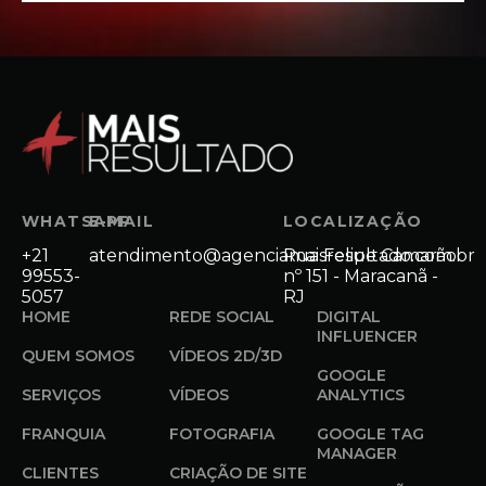
WHATSAPP
E-MAIL
LOCALIZAÇÃO
+21
atendimento@agenciamaisresultado.com.br
Rua Felipe Camarão
99553-
nº 151 - Maracanã -
5057
RJ
HOME
REDE SOCIAL
DIGITAL
INFLUENCER
QUEM SOMOS
VÍDEOS 2D/3D
GOOGLE
SERVIÇOS
VÍDEOS
ANALYTICS
FRANQUIA
FOTOGRAFIA
GOOGLE TAG
MANAGER
CLIENTES
CRIAÇÃO DE SITE