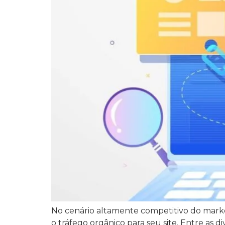
No cenário altamente competitivo do market
o tráfego orgânico para seu site. Entre as 