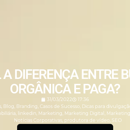
 A DIFERENÇA ENTRE 
ORGÂNICA E PAGA?
31/03/2022
17:36
s
,
Blog
,
Branding
,
Casos de Sucesso
,
Dicas para divulgaç
biliária
,
linkedin
,
Marketing
,
Marketing Digital
,
Marketing
Notícias Corporativas
,
produtora de vídeo
,
SEO