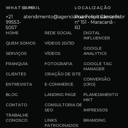
WHATSAPP
E-MAIL
LOCALIZAÇÃO
+21
atendimento@agenciamaisresultado.com.br
Rua Felipe Camarão
99553-
nº 151 - Maracanã -
5057
RJ
HOME
REDE SOCIAL
DIGITAL
INFLUENCER
QUEM SOMOS
VÍDEOS 2D/3D
GOOGLE
SERVIÇOS
VÍDEOS
ANALYTICS
FRANQUIA
FOTOGRAFIA
GOOGLE TAG
MANAGER
CLIENTES
CRIAÇÃO DE SITE
CONVERSÃO
ENTREVISTA
E-COMMERCE
(CRO)
BLOG
LANDING PAGE
PLANEJAMENTO
MKT
CONTATO
CONSULTORIA DE
SEO
IMPRESSOS
TRABALHE
CONOSCO
LINKS
BRANDING
PATROCINADOS