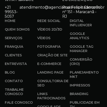
+21
atendimento@agenciamaisresultado.com.br
Rua Felipe Camarão
99553-
nº 151 - Maracanã -
5057
RJ
HOME
REDE SOCIAL
DIGITAL
INFLUENCER
QUEM SOMOS
VÍDEOS 2D/3D
GOOGLE
SERVIÇOS
VÍDEOS
ANALYTICS
FRANQUIA
FOTOGRAFIA
GOOGLE TAG
MANAGER
CLIENTES
CRIAÇÃO DE SITE
CONVERSÃO
ENTREVISTA
E-COMMERCE
(CRO)
BLOG
LANDING PAGE
PLANEJAMENTO
MKT
CONTATO
CONSULTORIA DE
SEO
IMPRESSOS
TRABALHE
CONOSCO
LINKS
BRANDING
PATROCINADOS
FALE CONOSCO
PUBLICIDADE EM
GOOGLE ADS
TV