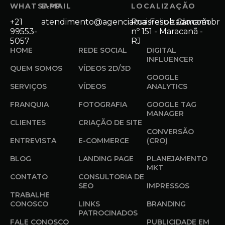
WHATSAPP
E-MAIL
LOCALIZAÇÃO
+21
atendimento@agenciamaisresultado.com.br
Rua Felipe Camarão
99553-
nº 151 - Maracanã -
5057
RJ
HOME
REDE SOCIAL
DIGITAL
INFLUENCER
QUEM SOMOS
VÍDEOS 2D/3D
GOOGLE
SERVIÇOS
VÍDEOS
ANALYTICS
FRANQUIA
FOTOGRAFIA
GOOGLE TAG
MANAGER
CLIENTES
CRIAÇÃO DE SITE
CONVERSÃO
ENTREVISTA
E-COMMERCE
(CRO)
BLOG
LANDING PAGE
PLANEJAMENTO
MKT
CONTATO
CONSULTORIA DE
SEO
IMPRESSOS
TRABALHE
CONOSCO
LINKS
BRANDING
PATROCINADOS
FALE CONOSCO
PUBLICIDADE EM